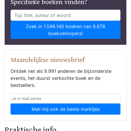
Specifieke boeken vinden?
Zoek in 1.598.140 boeken van 8.678
boekverkopers!
Maandelijkse nieuwsbrief
Ontdek net als 9.991 anderen de bijzonderste
events, het duurst verkochte boek en de
bestsellers.
Mail mij ook de beste marktjes
Praktische info