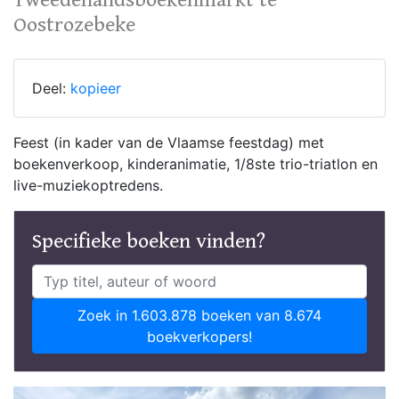
Tweedehandsboekenmarkt te
Oostrozebeke
Deel:
kopieer
Feest (in kader van de Vlaamse feestdag) met
boekenverkoop, kinderanimatie, 1/8ste trio-triatlon en
live-muziekoptredens.
Specifieke boeken vinden?
Zoek in 1.603.878 boeken van 8.674
boekverkopers!