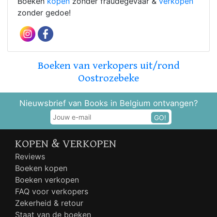
Boeken
kopen
zonder fraudegevaar &
verkopen
zonder gedoe!
Boeken van verkopers uit/rond
Oostrozebeke
Nieuwsbrief van Books in Belgium ontvangen?
GO!
KOPEN & VERKOPEN
Reviews
Boeken kopen
Boeken verkopen
FAQ voor verkopers
Zekerheid & retour
Staat van de boeken