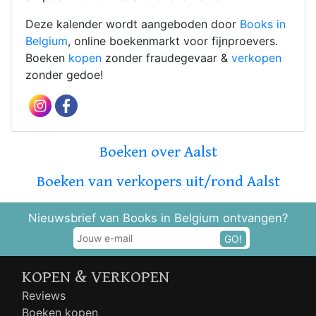
Deze kalender wordt aangeboden door
Books in
Belgium
, online boekenmarkt voor fijnproevers.
Boeken
kopen
zonder fraudegevaar &
verkopen
zonder gedoe!
Boeken over Aalst
Boeken van verkopers uit/rond Aalst
Nieuwsbrief van Books in Belgium ontvangen?
GO!
KOPEN & VERKOPEN
Reviews
Boeken kopen