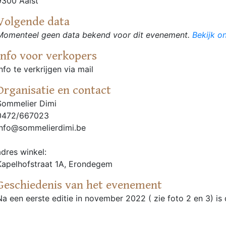
9300 Aalst
Volgende data
Momenteel geen data bekend voor dit evenement.
Bekijk o
Info voor verkopers
info te verkrijgen via mail
Organisatie en contact
Sommelier Dimi
0472/667023
info@sommelierdimi.be
adres winkel:
Kapelhofstraat 1A, Erondegem
Geschiedenis van het evenement
Na een eerste editie in november 2022 ( zie foto 2 en 3) is d