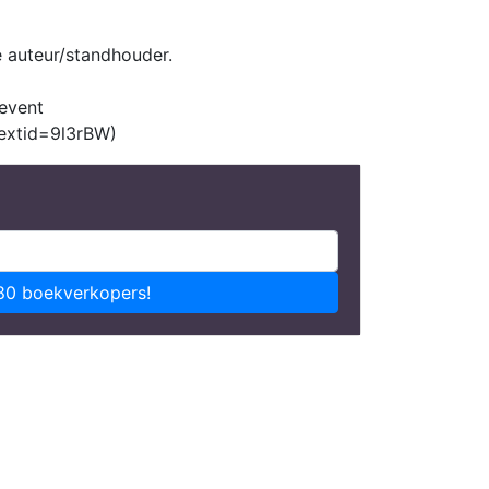
e auteur/standhouder.
event
extid=9l3rBW)
80 boekverkopers!