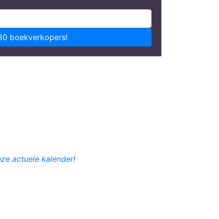
80 boekverkopers!
nze actuele kalender!