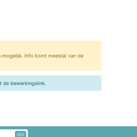
n mogelijk. Info komt meestal van de
 de bewerkingslink.
GO!