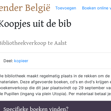
ender België
Toevoegen
Boeken online 
Koopjes uit de bib
Bibliotheekverkoop te Aalst
Deel:
kopieer
De bibliotheek maakt regelmatig plaats in de rekken om de 
materialen. Deze afgevoerde boeken, cd's en dvd's krijgen 
boekenverkoop die dit jaar plaatsvindt op 29 september van
de Pupillen (ingang via plein Utopia). Per materiaal betaal j
Specifieke boeken vinden?