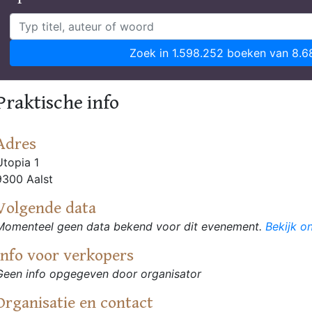
Zoek in 1.598.252 boeken van 8.6
Praktische info
Adres
Utopia 1
9300 Aalst
Volgende data
Momenteel geen data bekend voor dit evenement.
Bekijk o
Info voor verkopers
Geen info opgegeven door organisator
Organisatie en contact