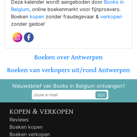
Deze kalender wordt aangeboden door
Books in
Belgium
, online boekenmarkt voor fijnproevers.
Boeken
kopen
zonder fraudegevaar &
verkopen
zonder gedoe!
Boeken over Antwerpen
Boeken van verkopers uit/rond Antwerpen
Nieuwsbrief van Books in Belgium ontvangen?
GO!
KOPEN & VERKOPEN
Reviews
Boeken kopen
Boeken verkopen