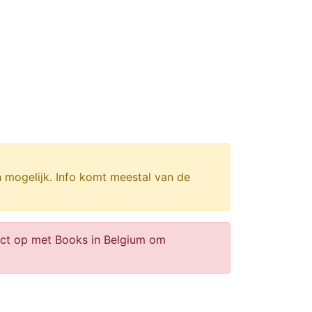
n mogelijk. Info komt meestal van de
act op met Books in Belgium om