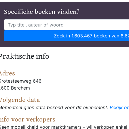
Specifieke boeken vinden?
Zoek in 1.603.467 boeken van 8.6
Praktische info
Adres
Grotesteenweg 646
2600 Berchem
Volgende data
Momenteel geen data bekend voor dit evenement.
Bekijk o
Info voor verkopers
Geen mogelijkheid voor marktkramers - wij verkopen enkel 