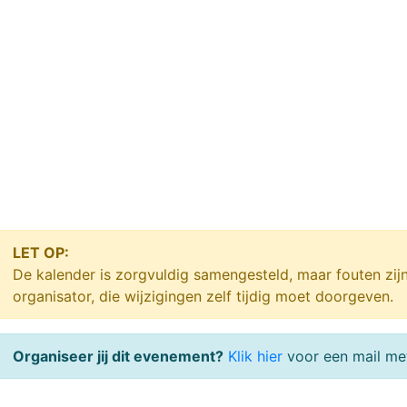
LET OP:
De kalender is zorgvuldig samengesteld, maar fouten zij
organisator, die wijzigingen zelf tijdig moet doorgeven.
Organiseer jij dit evenement?
Klik hier
voor een mail met