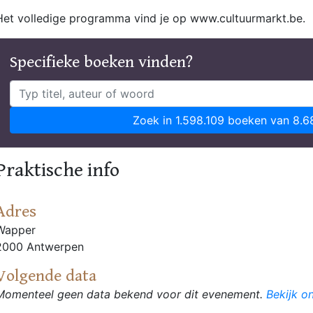
Het volledige programma vind je op www.cultuurmarkt.be.
Specifieke boeken vinden?
Zoek in 1.598.109 boeken van 8.6
Praktische info
Adres
Wapper
2000 Antwerpen
Volgende data
Momenteel geen data bekend voor dit evenement.
Bekijk o