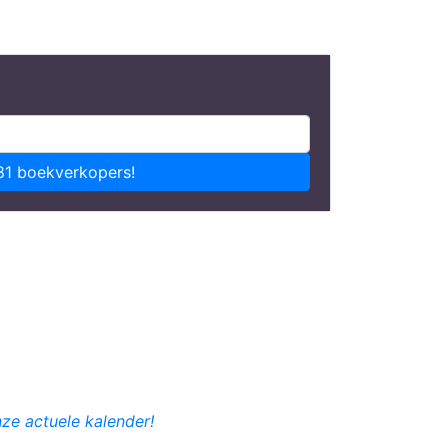
81 boekverkopers!
nze actuele kalender!