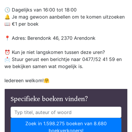
🕓 Dagelijks van 16:00 tot 18:00
🔔 Je mag gewoon aanbellen om te komen uitzoeken
📖 €1 per boek
📍 Adres: Berendonk 46, 2370 Arendonk
⏰ Kun je niet langskomen tussen deze uren?
📩 Stuur gerust een berichtje naar 0477/52 41 59 en
we bekijken samen wat mogelijk is.
Iedereen welkom!🤗
Specifieke boeken vinden?
Zoek in 1.598.275 boeken van 8.680
boekverkopers!