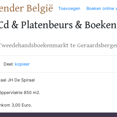
ender België
Toevoegen
Boeken online 
Cd & Platenbeurs & Boeke
Tweedehandsboekenmarkt te Geraardsberge
Deel:
kopieer
zaal JH De Spiraal
Oppervlakte 850 m2.
Inkom 3,00 Euro.