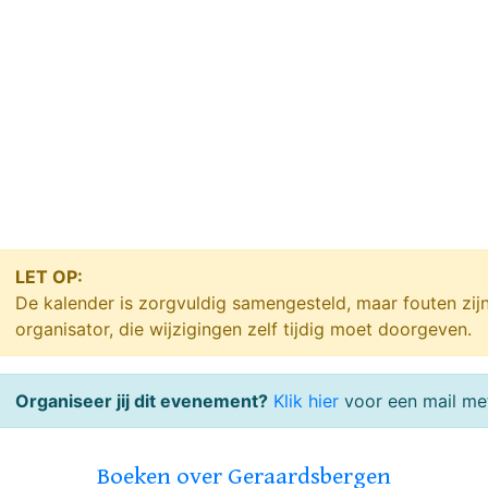
LET OP:
De kalender is zorgvuldig samengesteld, maar fouten zij
organisator, die wijzigingen zelf tijdig moet doorgeven.
Organiseer jij dit evenement?
Klik hier
voor een mail met
Boeken over Geraardsbergen