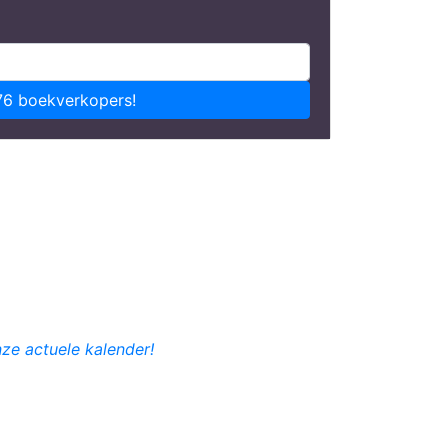
76 boekverkopers!
nze actuele kalender!