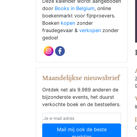
Deze kalender wordt aangeboden
door
Books in Belgium
, online
boekenmarkt voor fijnproevers.
Boeken
kopen
zonder
fraudegevaar &
verkopen
zonder
gedoe!
Maandelijkse nieuwsbrief
Ontdek net als 9.989 anderen de
bijzonderste events, het duurst
verkochte boek en de bestsellers.
Mail mij ook de beste
marktjes