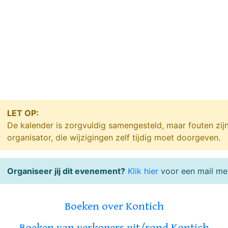
LET OP:
De kalender is zorgvuldig samengesteld, maar fouten zij
organisator, die wijzigingen zelf tijdig moet doorgeven.
Organiseer jij dit evenement?
Klik hier
voor een mail met
Boeken over Kontich
Boeken van verkopers uit/rond Kontich