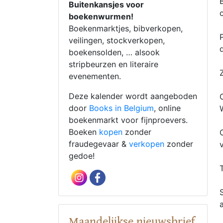
Buitenkansjes voor
boekenwurmen!
Boekenmarktjes, bibverkopen,
veilingen, stockverkopen,
boekensolden, … alsook
stripbeurzen en literaire
evenementen.
Deze kalender wordt aangeboden
door
Books in Belgium
, online
boekenmarkt voor fijnproevers.
Boeken
kopen
zonder
fraudegevaar &
verkopen
zonder
gedoe!
Maandelijkse nieuwsbrief