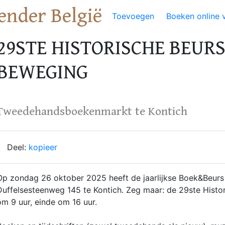
ender België
Toevoegen
Boeken online 
29STE HISTORISCHE BEUR
BEWEGING
Tweedehandsboekenmarkt te Kontich
Deel:
kopieer
Op zondag 26 oktober 2025 heeft de jaarlijkse Boek&Beurs p
Duffelsesteenweg 145 te Kontich. Zeg maar: de 29ste Hist
om 9 uur, einde om 16 uur.