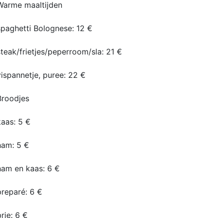
Warme maaltijden
spaghetti Bolognese: 12 €
steak/frietjes/peperroom/sla: 21 €
vispannetje, puree: 22 €
Broodjes
kaas: 5 €
ham: 5 €
ham en kaas: 6 €
preparé: 6 €
brie: 6 €