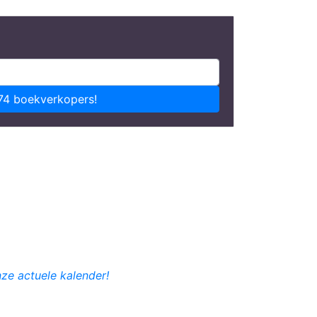
74 boekverkopers!
nze actuele kalender!