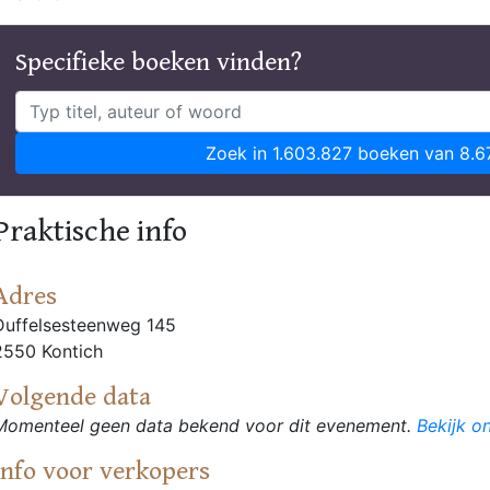
Specifieke boeken vinden?
Zoek in 1.603.827 boeken van 8.6
Praktische info
Adres
Duffelsesteenweg 145
2550 Kontich
Volgende data
Momenteel geen data bekend voor dit evenement.
Bekijk o
Info voor verkopers