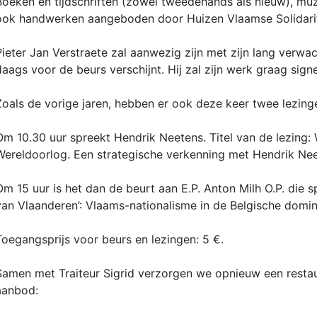
Boeken en tijdschriften (zowel tweedehands als nieuw), mu
ook handwerken aangeboden door Huizen Vlaamse Solidarit
Pieter Jan Verstraete zal aanwezig zijn met zijn lang verwac
daags voor de beurs verschijnt. Hij zal zijn werk graag sign
Zoals de vorige jaren, hebben er ook deze keer twee lezinge
Om 10.30 uur spreekt Hendrik Neetens. Titel van de lezing:
Wereldoorlog. Een strategische verkenning met Hendrik Ne
Om 15 uur is het dan de beurt aan E.P. Anton Milh O.P. die s
van Vlaanderen’: Vlaams-nationalisme in de Belgische domi
Toegangsprijs voor beurs en lezingen: 5 €.
Samen met Traiteur Sigrid verzorgen we opnieuw een restau
aanbod: