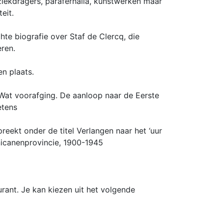
ziekdragers, parafernalia, kunstwerken maar
eit.
hte biografie over Staf de Clercq, die
eren.
n plaats.
 Wat voorafging. De aanloop naar de Eerste
etens
preekt onder de titel Verlangen naar het ‘uur
nicanenprovincie, 1900-1945
rant. Je kan kiezen uit het volgende