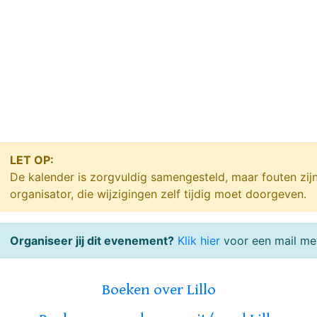
LET OP:
De kalender is zorgvuldig samengesteld, maar fouten zij
organisator, die wijzigingen zelf tijdig moet doorgeven.
Organiseer jij dit evenement?
Klik hier
voor een mail met
Boeken over Lillo