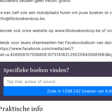
Bezoekers betalen geen inkom: gratis!
Je kan zelf ook een standplaats huren om jouw boeken te ve
info@lilloboekendorp.be.
Bezoek ook onze website op www.lilloboekendorp.be of o
Bekijk voor leuke sfeerbeelden het Facebookalbum van de
https://www.facebook.com/media/set/?
set=a.426958157506809.1073741831.295209430681683&t
Specifieke boeken vinden?
Zoek in 1.598.242 boeken van 8.6
Praktische info