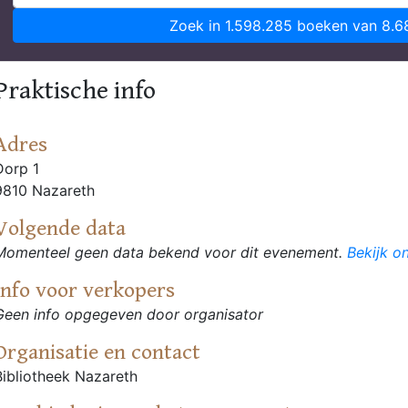
Zoek in 1.598.285 boeken van 8.6
Praktische info
Adres
Dorp 1
9810 Nazareth
Volgende data
Momenteel geen data bekend voor dit evenement.
Bekijk o
Info voor verkopers
Geen info opgegeven door organisator
Organisatie en contact
Bibliotheek Nazareth