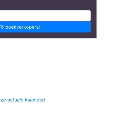
76 boekverkopers!
nze actuele kalender!