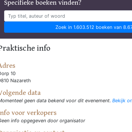
Specifieke boeken vinden?
Zoek in 1.603.512 boeken van 8.6
Praktische info
Adres
Dorp 10
9810 Nazareth
Volgende data
Momenteel geen data bekend voor dit evenement.
Bekijk o
Info voor verkopers
Geen info opgegeven door organisator