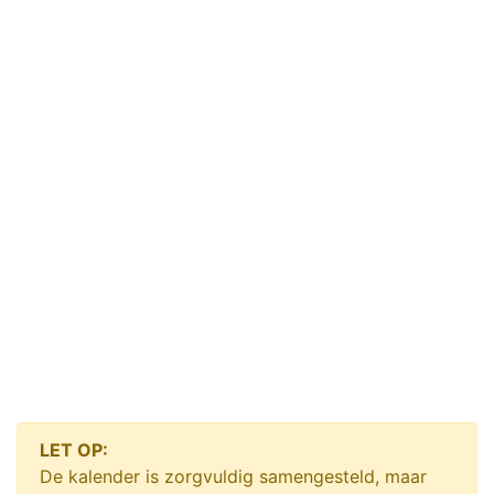
LET OP:
De kalender is zorgvuldig samengesteld, maar