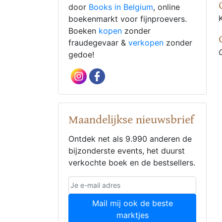
door
Books in Belgium
, online
boekenmarkt voor fijnproevers.
Boeken
kopen
zonder
fraudegevaar &
verkopen
zonder
gedoe!
Maandelijkse nieuwsbrief
Ontdek net als 9.990 anderen de
bijzonderste events, het duurst
verkochte boek en de bestsellers.
Mail mij ook de beste
marktjes