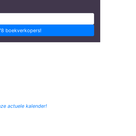
78 boekverkopers!
nze actuele kalender!