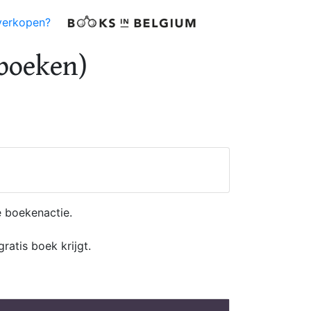
verkopen?
boeken)
e boekenactie.
atis boek krijgt.