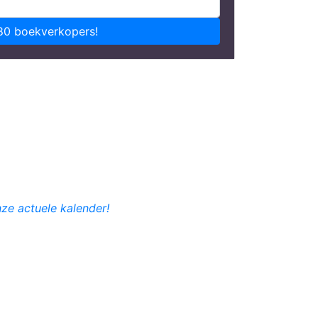
80 boekverkopers!
nze actuele kalender!