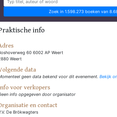
Zoek in 1.598.273 boeken van 8.6
Praktische info
Adres
Boshoverweg 60 6002 AP Weert
2880 Weert
Volgende data
Momenteel geen data bekend voor dit evenement.
Bekijk o
Info voor verkopers
Geen info opgegeven door organisator
Organisatie en contact
V.V. De Brökwagters