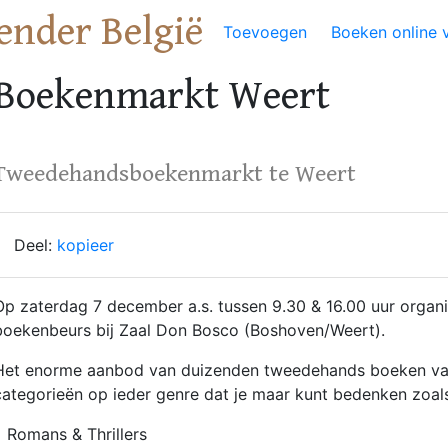
ender België
Toevoegen
Boeken online 
Boekenmarkt Weert
Tweedehandsboekenmarkt te Weert
Deel:
kopieer
Op zaterdag 7 december a.s. tussen 9.30 & 16.00 uur orga
boekenbeurs bij Zaal Don Bosco (Boshoven/Weert).
Het enorme aanbod van duizenden tweedehands boeken varie
categorieën op ieder genre dat je maar kunt bedenken zoals
• Romans & Thrillers