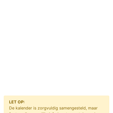
LET OP:
De kalender is zorgvuldig samengesteld, maar