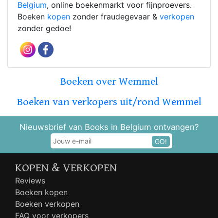
Belgium
, online boekenmarkt voor fijnproevers.
Boeken
kopen
zonder fraudegevaar &
verkopen
zonder gedoe!
Boeken over Wemmel
Boeken van verkopers uit/rond Wemmel
Nieuwsbrief van Books in Belgium ontvangen?
GO!
KOPEN & VERKOPEN
Reviews
Boeken kopen
Boeken verkopen
FAQ voor verkopers