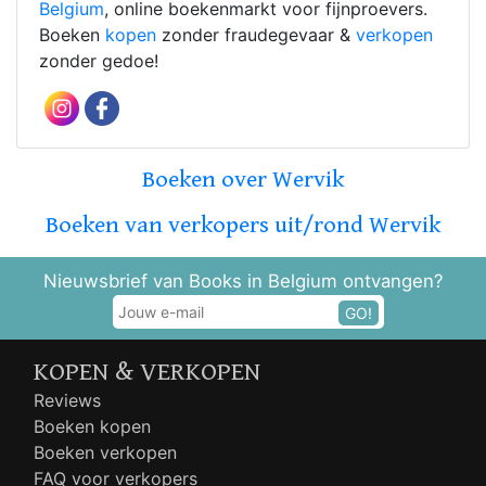
Belgium
, online boekenmarkt voor fijnproevers.
Boeken
kopen
zonder fraudegevaar &
verkopen
zonder gedoe!
Boeken over Wervik
Boeken van verkopers uit/rond Wervik
Nieuwsbrief van Books in Belgium ontvangen?
GO!
KOPEN & VERKOPEN
Reviews
Boeken kopen
Boeken verkopen
FAQ voor verkopers