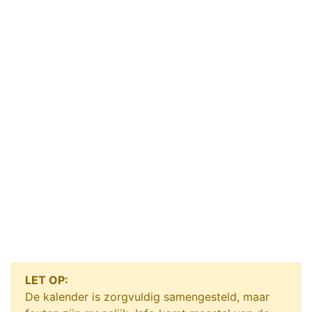
LET OP:
De kalender is zorgvuldig samengesteld, maar