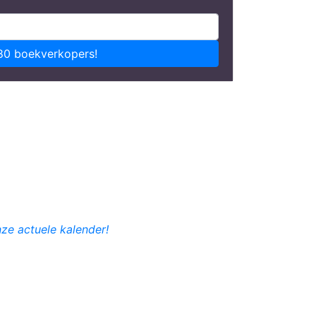
80 boekverkopers!
nze actuele kalender!