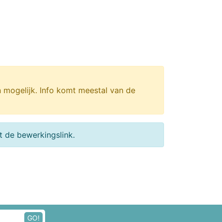
n mogelijk. Info komt meestal van de
 de bewerkingslink.
GO!