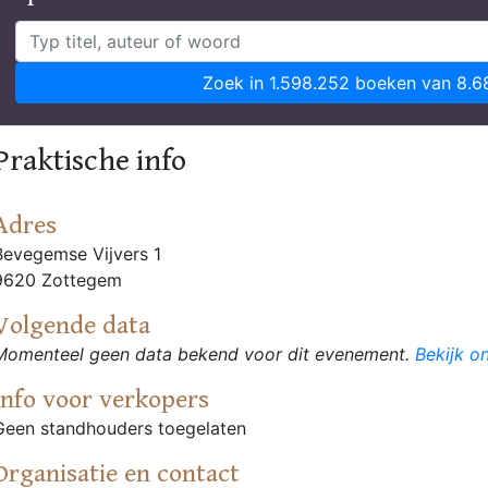
Zoek in 1.598.252 boeken van 8.6
Praktische info
Adres
Bevegemse Vijvers 1
9620 Zottegem
Volgende data
Momenteel geen data bekend voor dit evenement.
Bekijk o
Info voor verkopers
Geen standhouders toegelaten
Organisatie en contact